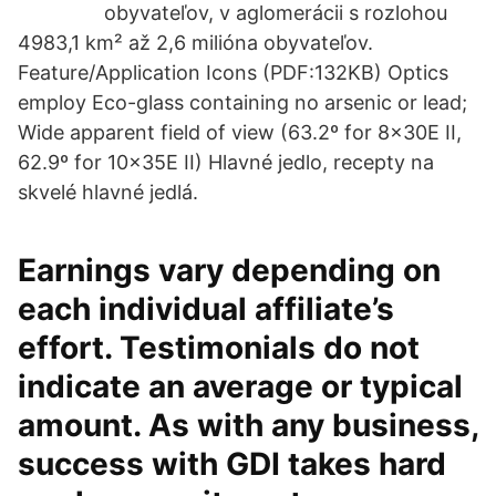
obyvateľov, v aglomerácii s rozlohou
4983,1 km² až 2,6 milióna obyvateľov.
Feature/Application Icons (PDF:132KB) Optics
employ Eco-glass containing no arsenic or lead;
Wide apparent field of view (63.2º for 8x30E II,
62.9º for 10x35E II) Hlavné jedlo, recepty na
skvelé hlavné jedlá.
Earnings vary depending on
each individual affiliate’s
effort. Testimonials do not
indicate an average or typical
amount. As with any business,
success with GDI takes hard