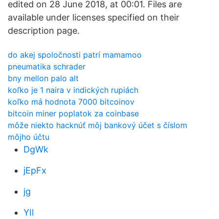
edited on 28 June 2018, at 00:01. Files are
available under licenses specified on their
description page.
do akej spoločnosti patrí mamamoo
pneumatika schrader
bny mellon palo alt
koľko je 1 naira v indických rupiách
koľko má hodnota 7000 bitcoinov
bitcoin miner poplatok za coinbase
môže niekto hacknúť môj bankový účet s číslom
môjho účtu
DgWk
jEpFx
jg
YIl