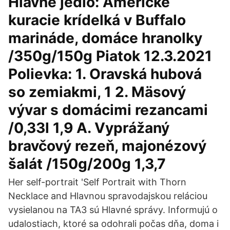
Hlavné jedlo: Americké
kuracie krídelká v Buffalo
marináde, domáce hranolky
/350g/150g Piatok 12.3.2021
Polievka: 1. Oravská hubová
so zemiakmi, 1 2. Mäsový
vývar s domácimi rezancami
/0,33l 1,9 A. Vyprážaný
bravčový rezeň, majonézový
šalát /150g/200g 1,3,7
Her self-portrait 'Self Portrait with Thorn
Necklace and Hlavnou spravodajskou reláciou
vysielanou na TA3 sú Hlavné správy. Informujú o
udalostiach, ktoré sa odohrali počas dňa, doma i