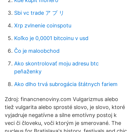
Kde kúpiť monero
Sbi vc trade ア プ リ
Xrp zvlnenie coinspotu
Koľko je 0,0001 bitcoinu v usd
Čo je maloobchod
Ako skontrolovať moju adresu btc
peňaženky
Ako dlho trvá subrogácia štátnych fariem
Zdroj: financnenoviny.com Vulgarizmus alebo
tiež vulgarita alebo sprosté slovo, je slovo, ktoré
vyjadruje negatívne a silne emotívny postoj k
veci či človeku, voči ktorým je smerované. The
nucleus for Bratislava's history, festivals and chic