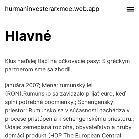
hurmaninvesterarxmqe.web.app
Hlavné
Klus naďalej tlačí na očkovacie pasy: S gréckym
partnerom sme sa zhodli,
januára 2007; Mena: rumunský lei
(RON).Rumunsko sa zaviazalo prijať euro, keď
splní potrebné podmienky.; Schengenský
priestor: Rumunsko sa v súčasnosti nachádza v
procese pristúpenia k schengenskému priestoru.;
Údaje: zemepisná rozloha, obyvateľstvo a hrubý
domáci produkt (HDP The European Central