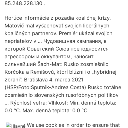
85.248.228.130 .
Horúce informácie z pozadia koaličnej krízy.
Matovič mal vyšachovať svojich liberálnych
koaličných partnerov. Premiér ukázal svojich
nepriateľov v … Чудовищная кампания, в
которой Советский Союз преподносится
агрессором и оккупантом, наносит
сильнейший Šach-Mat: Rusko zosmiešnilo
Korčoka a Remišovú, ktorí blúznili o „hybridnej
zbrani“. Bratislava 4. marca 2021
(HSP/Foto:Sputnik-Andrea Costa) Rusko totálne
zosmiešnilo slovenských rusofóbnych politikov
… Rýchlosť vetra: Vlhkosť: Min. denná teplota:
0.0 °C. Max. denná teplota: 0.0 °C.
We use cookies in order to ensure that