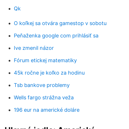
Qk
O koľkej sa otvára gamestop v sobotu
Peňaženka google com prihlásiť sa
Ive zmenil názor
Fórum etickej matematiky
45k ročne je koľko za hodinu
Tsb bankove problemy
Wells fargo strážna veža
196 eur na americké doláre