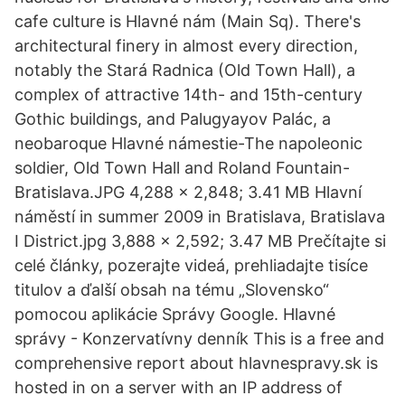
cafe culture is Hlavné nám (Main Sq). There's
architectural finery in almost every direction,
notably the Stará Radnica (Old Town Hall), a
complex of attractive 14th- and 15th-century
Gothic buildings, and Palugyayov Palác, a
neobaroque Hlavné námestie-The napoleonic
soldier, Old Town Hall and Roland Fountain-
Bratislava.JPG 4,288 × 2,848; 3.41 MB Hlavní
náměstí in summer 2009 in Bratislava, Bratislava
I District.jpg 3,888 × 2,592; 3.47 MB Prečítajte si
celé články, pozerajte videá, prehliadajte tisíce
titulov a ďalší obsah na tému „Slovensko“
pomocou aplikácie Správy Google. Hlavné
správy - Konzervatívny denník This is a free and
comprehensive report about hlavnespravy.sk is
hosted in on a server with an IP address of