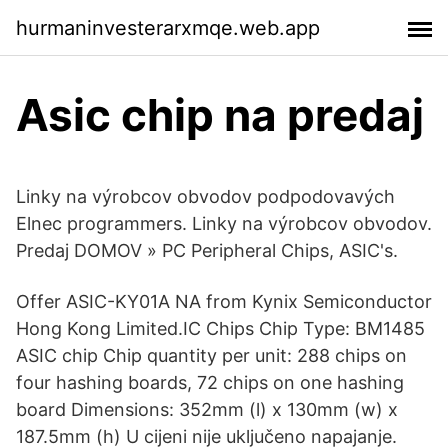
hurmaninvesterarxmqe.web.app
Asic chip na predaj
Linky na výrobcov obvodov podpodovavých
Elnec programmers. Linky na výrobcov obvodov.
Predaj DOMOV » PC Peripheral Chips, ASIC's.
Offer ASIC-KY01A NA from Kynix Semiconductor
Hong Kong Limited.IC Chips Chip Type: BM1485
ASIC chip Chip quantity per unit: 288 chips on
four hashing boards, 72 chips on one hashing
board Dimensions: 352mm (l) x 130mm (w) x
187.5mm (h) U cijeni nije uključeno napajanje.