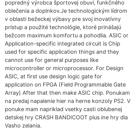
popredný výrobca športovej obuvi, funkčného
oblečenia a doplnkov.Je technologickým lídrom
v oblasti bežeckej výbavy pre svoj inovatívny
prístup a použité technológie, ktoré prinášajú
bežcom maximum komfortu a pohodlia. ASIC or
Application-specific integrated circuit is Chip
used for specific application things and they
cannot use for general purposes like
microcontroller or microprocessor. For Design
ASIC, at first use design logic gate for
application on FPGA (Field Programmable Gate
Array) After that then make ASIC chip. Ponukam
na predaj napalenie hier na herne konzoly PS2. V
ponuke mam napriklad vsetky casti oblubenej
detskej hry CRASH BANDICOOT plus ine hry dla
Vasho zelania.