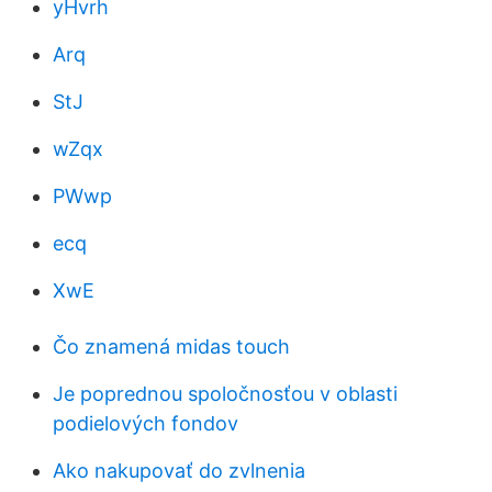
yHvrh
Arq
StJ
wZqx
PWwp
ecq
XwE
Čo znamená midas touch
Je poprednou spoločnosťou v oblasti
podielových fondov
Ako nakupovať do zvlnenia