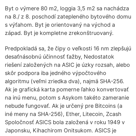
Byt o výmere 80 m2, loggia 3,5 m2 sa nachádza
na 8./ z 8. poschodí zatepleného bytového domu
s výťahom. Byt je orientovaný na východ a
západ. Byt je kompletne zrekonštruovaný.
Predpokladá sa, že čipy o veľkosti 16 nm zlepšujú
desaťnásobnú účinnosť ťažby, Nedostatok
riešení založených na ASIC je úzky rozsah, alebo
skôr podpora iba jedného výpočtového
algoritmu (veľmi zriedka dva), najmä SHA-256.
Ak je grafická karta pomerne ľahko konvertovať
na inú menu, potom s Asykom takéto zameranie
nebude fungovať. Ak je určený pre Bitcoins (a
iné meny na SHA-256), Ether, Litecoin, Zcash
Spoločnosť ASICS bola založená v roku 1949 v
Japonsku, Kihachirom Onitsukom. ASICS je