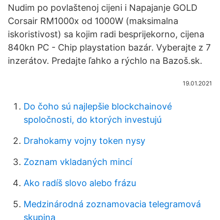
Nudim po povlaštenoj cijeni i Napajanje GOLD
Corsair RM1000x od 1000W (maksimalna
iskoristivost) sa kojim radi besprijekorno, cijena
840kn PC - Chip playstation bazár. Vyberajte z 7
inzerátov. Predajte ľahko a rýchlo na Bazoš.sk.
19.01.2021
Do čoho sú najlepšie blockchainové
spoločnosti, do ktorých investujú
Drahokamy vojny token nysy
Zoznam vkladaných mincí
Ako radíš slovo alebo frázu
Medzinárodná zoznamovacia telegramová
skupina